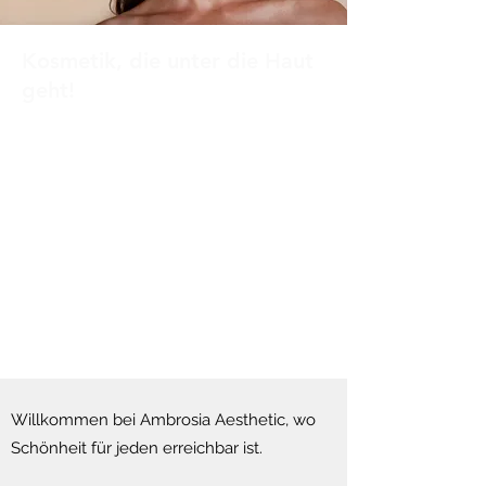
Kosmetik, die unter die Haut
geht!
Ambrosia Aesthetic ist der neue
Ästhetik-Salon im Raum Wohlen.
Wir bieten eine breite Palette von
Dienstleistungen und Produkten
an, um Dir das elegante und
fabelhafte Aussehen zu verleihen,
das Du verdienst. Blätter weiter, um
einen Termin zu buchen.
Willkommen bei Ambrosia Aesthetic, wo
Schönheit für jeden erreichbar ist.