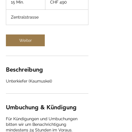
15 Min.
1
CHF 490
Franken
5
M
Zentralstrasse
i
n
.
Weiter
Beschreibung
Unterkiefer (Kaumuskel)
Umbuchung & Kündigung
Für Kündigungen und Umbuchungen
bitten wir um Benachrichtigung
mindestens 24 Stunden im Voraus.